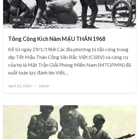
XUA
Tổng Công Kích Năm MẬU THÂN 1968
Kể từ ngày 29/1/1968 Các địa phương bị tấn công trong
dịp Tết Mậu Thân Cộng Sản Bắc Việt (CSBV) và công cụ
của họ là Mặt Trận Giải Phóng Miền Nam (MTGPMN) đã
xuất toàn lực đánh lén Việt…
Posted
April 26, 2026
admin
on