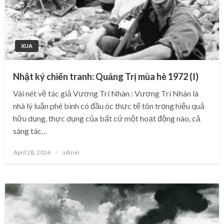
XUA
Nhật ký chiến tranh: Quảng Trị mùa hè 1972 (I)
Vài nét về tác giả Vương Trí Nhàn : Vương Trí Nhàn là
nhà lý luận phê bình có đầu óc thực tế tôn trọng hiệu quả
hữu dụng, thực dụng của bất cứ một hoạt động nào, cả
sáng tác…
Posted
April 28, 2026
admin
on