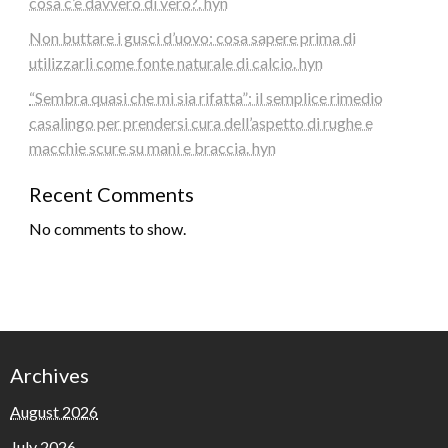
cosa c’è davvero di vero?. hyn
Non buttare i gusci d’uovo: cosa sapere prima di
utilizzarli come fonte naturale di calcio. hyn
“Sembra quasi che mi sia rifatta”: il semplice rimedio
casalingo per prendersi cura dell’aspetto di rughe e
macchie scure su mani e braccia. hyn
Recent Comments
No comments to show.
Archives
August 2026
July 2026