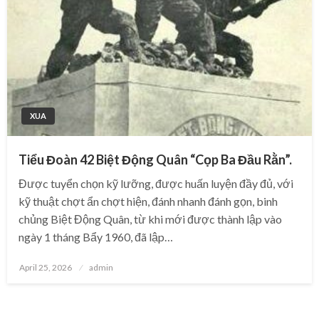
XUA
Tiểu Đoàn 42 Biệt Động Quân “Cọp Ba Đầu Rằn”.
Được tuyển chọn kỹ lưỡng, được huấn luyện đầy đủ, với
kỹ thuật chợt ẩn chợt hiện, đánh nhanh đánh gọn, binh
chủng Biệt Động Quân, từ khi mới được thành lập vào
ngày 1 tháng Bẩy 1960, đã lập…
Posted
April 25, 2026
admin
on