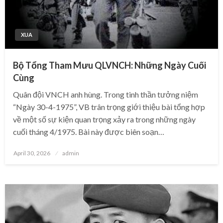
XUA
Bộ Tổng Tham Mưu QLVNCH: Những Ngày Cuối
Cùng
Quân đội VNCH anh hùng. Trong tinh thần tưởng niệm
“Ngày 30-4-1975”, VB trân trọng giới thiệu bài tổng hợp
về một số sự kiện quan trọng xảy ra trong những ngày
cuối tháng 4/1975. Bài này được biên soạn…
Posted
April 30, 2026
admin
on