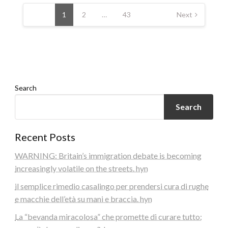
Posts
pagination
1
2
…
43
Next
Search
Search
Recent Posts
WARNING: Britain’s immigration debate is becoming
increasingly volatile on the streets. hyn
il semplice rimedio casalingo per prendersi cura di rughe
e macchie dell’età su mani e braccia. hyn
La “bevanda miracolosa” che promette di curare tutto: