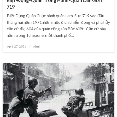
Biệt-Động-Quân Trong Hành-Quân Lam-Sơn
719
Biệt Ðộng Quân Cuộc hành quân Lam-Sơn 719 vào đầu
tháng hai năm 1971nhằm mục đích chiếm đóng và phá hủy
căn cứ điạ 604 của quân cộng sản Bắc Việt. Căn cứ này
nằm trong Tchepone, một thành phố…
Posted
April 27, 2026
admin
on