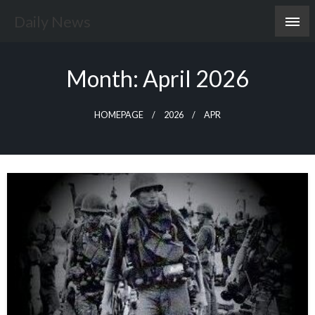
Skip
Daily News
to
content
Month:
April 2026
HOMEPAGE
2026
APR