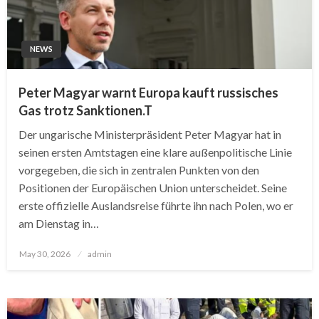
NEWS
Peter Magyar warnt Europa kauft russisches
Gas trotz Sanktionen.T
Der ungarische Ministerpräsident Peter Magyar hat in
seinen ersten Amtstagen eine klare außenpolitische Linie
vorgegeben, die sich in zentralen Punkten von den
Positionen der Europäischen Union unterscheidet. Seine
erste offizielle Auslandsreise führte ihn nach Polen, wo er
am Dienstag in…
Posted
May 30, 2026
admin
on