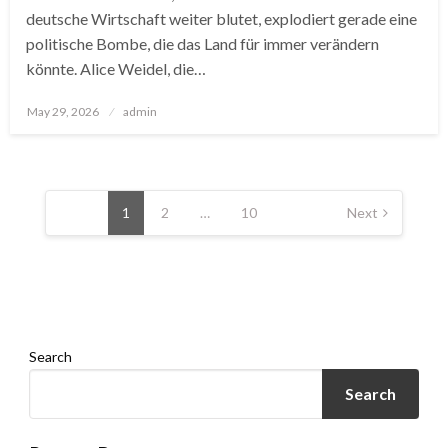
deutsche Wirtschaft weiter blutet, explodiert gerade eine
politische Bombe, die das Land für immer verändern
könnte. Alice Weidel, die…
Posted
May 29, 2026
admin
on
Posts
pagination
1
2
…
10
Next
Search
Search