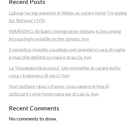
Recent Posts
Labour facing wipeout in Wales as voters fume ‘I’m going
for Reform’. HYN
WARNING: Britain’s immigration debate is becoming
increasingly volatile on the streets. hyn
il semplice rimedio casalingo per prendersi cura di rughe
e macchie dell’età su mani e braccia. hyn
La “bevanda miracolosa” che promette di curare tutto:
cosa c’è davvero di vero?. hyn
Non buttare i gusci d’uovo: cosa sapere prima di
utilizzarli come fonte naturale di calcio. hyn
Recent Comments
No comments to show.