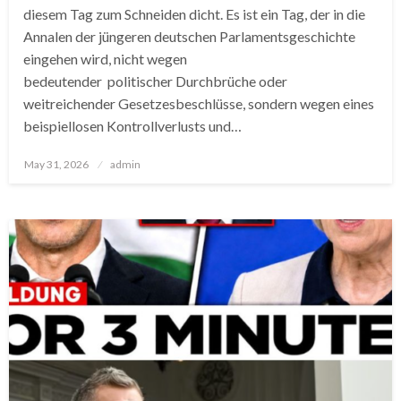
diesem Tag zum Schneiden dicht. Es ist ein Tag, der in die
Annalen der jüngeren deutschen Parlamentsgeschichte
eingehen wird, nicht wegen
bedeutender politischer Durchbrüche oder
weitreichender Gesetzesbeschlüsse, sondern wegen eines
beispiellosen Kontrollverlusts und…
Posted
May 31, 2026
admin
on