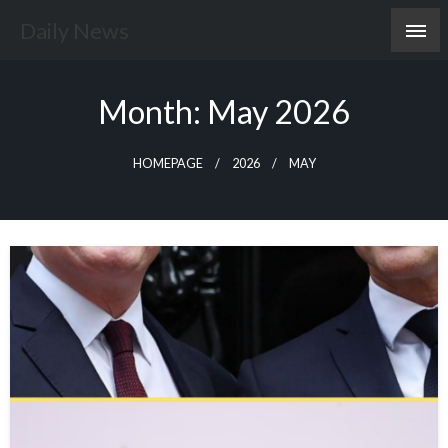
Skip
Daily News
to
content
Month:
May 2026
HOMEPAGE
2026
MAY