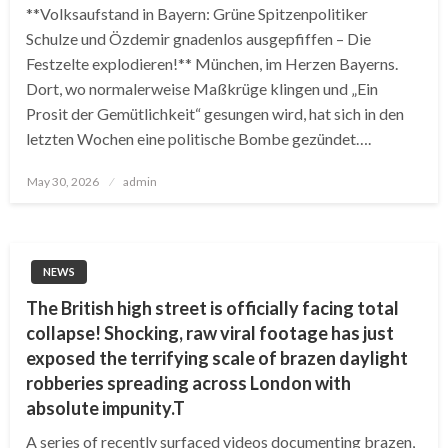
**Volksaufstand in Bayern: Grüne Spitzenpolitiker
Schulze und Özdemir gnadenlos ausgepfiffen – Die
Festzelte explodieren!** München, im Herzen Bayerns.
Dort, wo normalerweise Maßkrüge klingen und „Ein
Prosit der Gemütlichkeit“ gesungen wird, hat sich in den
letzten Wochen eine politische Bombe gezündet….
Posted
May 30, 2026
admin
on
NEWS
The British high street is officially facing total
collapse! Shocking, raw viral footage has just
exposed the terrifying scale of brazen daylight
robberies spreading across London with
absolute impunity.T
A series of recently surfaced videos documenting brazen,