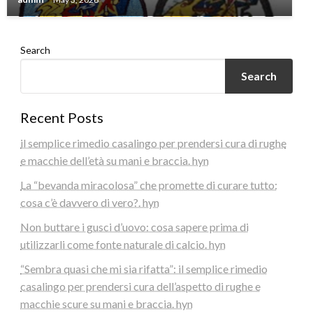
Search
Search
Recent Posts
il semplice rimedio casalingo per prendersi cura di rughe
e macchie dell’età su mani e braccia. hyn
La “bevanda miracolosa” che promette di curare tutto:
cosa c’è davvero di vero?. hyn
Non buttare i gusci d’uovo: cosa sapere prima di
utilizzarli come fonte naturale di calcio. hyn
“Sembra quasi che mi sia rifatta”: il semplice rimedio
casalingo per prendersi cura dell’aspetto di rughe e
macchie scure su mani e braccia. hyn