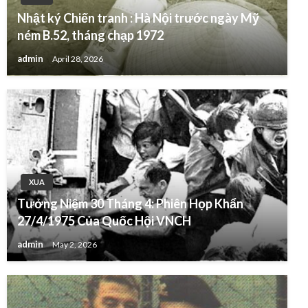
Nhật ký Chiến tranh : Hà Nội trước ngày Mỹ
ném B.52, tháng chạp 1972
admin
April 28, 2026
XUA
Tưởng Niệm 30 Tháng 4: Phiên Họp Khẩn
27/4/1975 Của Quốc Hội VNCH
admin
May 2, 2026