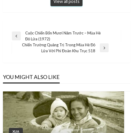
View all posts
Post
Cuộc Chiến Bốn Mươi Năm Trước – Mùa Hè
Previous
Đỏ Lửa (1972)
navigation
Post
Chiến Trường Quảng Trị Trong Mùa Hè Đỏ
Next
Lửa Với Phi Đoàn Khu Trục 518
Post
YOU MIGHT ALSO LIKE
XUA