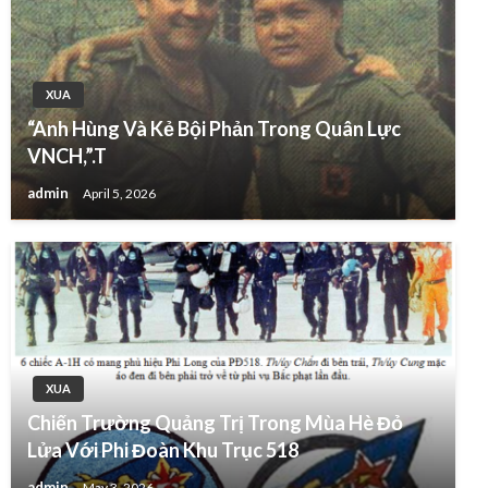
XUA
“Anh Hùng Và Kẻ Bội Phản Trong Quân Lực
VNCH,”.T
admin
April 5, 2026
XUA
Chiến Trường Quảng Trị Trong Mùa Hè Đỏ
Lửa Với Phi Đoàn Khu Trục 518
admin
May 3, 2026