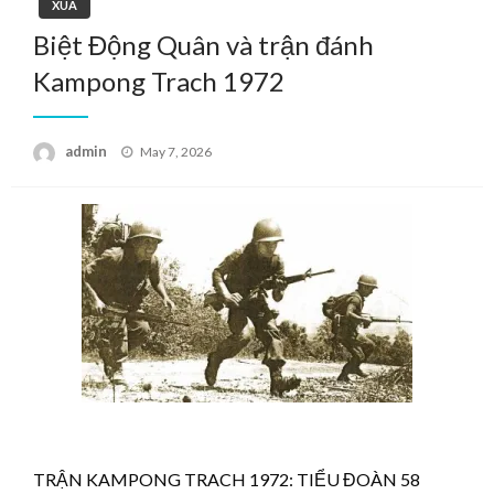
XUA
Biệt Động Quân và trận đánh
Kampong Trach 1972
Posted
admin
May 7, 2026
on
TRẬN KAMPONG TRACH 1972: TIỂU ĐOÀN 58