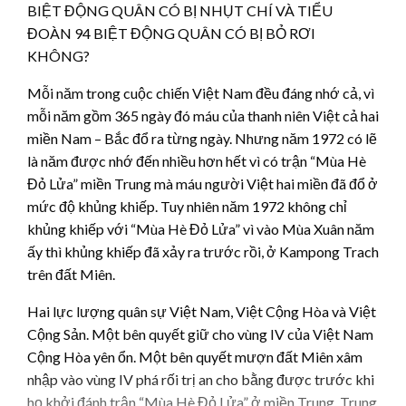
BIỆT ĐỘNG QUÂN CÓ BỊ NHỤT CHÍ VÀ TIỂU
ĐOÀN 94 BIỆT ĐỘNG QUÂN CÓ BỊ BỎ RƠI
KHÔNG?
Mỗi năm trong cuộc chiến Việt Nam đều đáng nhớ cả, vì
mỗi năm gồm 365 ngày đó máu của thanh niên Việt cả hai
miền Nam – Bắc đổ ra từng ngày. Nhưng năm 1972 có lẽ
là năm được nhớ đến nhiều hơn hết vì có trận “Mùa Hè
Đỏ Lửa” miền Trung mà máu người Việt hai miền đã đổ ở
mức độ khủng khiếp. Tuy nhiên năm 1972 không chỉ
khủng khiếp với “Mùa Hè Đỏ Lửa” vì vào Mùa Xuân năm
ấy thì khủng khiếp đã xảy ra trước rồi, ở Kampong Trach
trên đất Miên.
Hai lực lượng quân sự Việt Nam, Việt Cộng Hòa và Việt
Cộng Sản. Một bên quyết giữ cho vùng IV của Việt Nam
Cộng Hòa yên ổn. Một bên quyết mượn đất Miên xâm
nhập vào vùng IV phá rối trị an cho bằng được trước khi
họ khởi đánh trận “Mùa Hè Đỏ Lửa” ở miền Trung. Trung