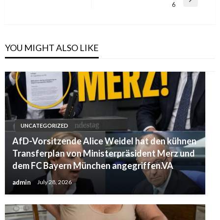
Next
6
Post
YOU MIGHT ALSO LIKE
UNCATEGORIZED
AfD-Vorsitzende Alice Weidel hat den kühnen
Transferplan von Ministerpräsident Merz und
dem FC Bayern München angegriffen.VA
admin
July 28, 2026