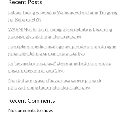
Recent Posts
Labour facing wipeout in Wales as voters fume ‘I’m going
for Reform’. HYN
WARNING: Britain’s immigration debate is becoming
increasingly volatile on the streets. hyn
il semplice rimedio casalingo per prendersi cura di rughe
e macchie dell’età su mani e braccia. hyn
La “bevanda miracolosa” che promette di curare tutto:
cosa c’è davvero di vero?. hyn
Non buttare i gusci d’uovo: cosa sapere prima di
utilizzarli come fonte naturale di calcio. hyn
Recent Comments
No comments to show.