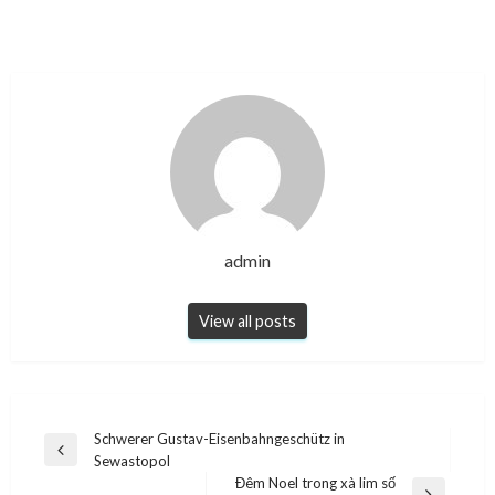
admin
View all posts
Post
Schwerer Gustav-Eisenbahngeschütz in
Previous
Sewastopol
navigation
Post
Đêm Noel trong xà lim số