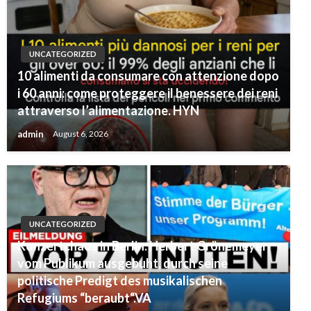
UNCATEGORIZED
10 alimenti da consumare con attenzione dopo
i 60 anni: come proteggere il benessere dei reni
attraverso l’alimentazione. HYN
admin
August 6, 2026
UNCATEGORIZED
Konzertchaos in Berlin: Herbert Grönemeyer
vom Publikum ausgebuht, durch seine
politische Predigt des musikalischen
Refugiums “beraubt“.VA