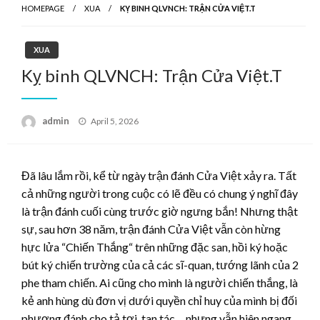
HOMEPAGE
XUA
KỴ BINH QLVNCH: TRẬN CỬA VIỆT.T
XUA
Kỵ binh QLVNCH: Trận Cửa Việt.T
Posted
admin
April 5, 2026
on
Đã lâu lắm rồi, kể từ ngày trận đánh Cửa Việt xảy ra. Tất
cả những người trong cuộc có lẽ đều có chung ý nghĩ đây
là trận đánh cuối cùng trước giờ ngưng bắn! Nhưng thật
sự, sau hơn 38 năm, trận đánh Cửa Việt vẫn còn hừng
hực lửa “Chiến Thắng“ trên những đặc san, hồi ký hoặc
bút ký chiến trường của cả các sĩ-quan, tướng lãnh của 2
phe tham chiến. Ai cũng cho mình là người chiến thắng, là
kẻ anh hùng dù đơn vị dưới quyền chỉ huy của mình bị đối
phương đánh cho tả tơi, tan tác… nhưng vẫn hiên ngang