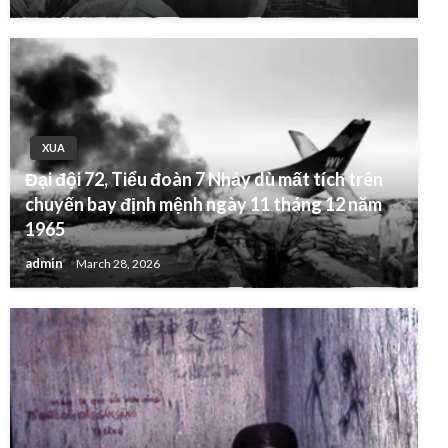
XUA
Đại đội 72, Tiểu đoàn 7 Nhảy dù mất tích trên
chuyến bay định mệnh ngày 11 tháng 12 năm
1965
admin
March 28, 2026