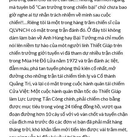
mà tuyên bố “Can trường trong chiến bại” chứ chưa bao
giờ nghe ai tự nhận trách nhiệm về mình sau cuộc
chiến!!…Riêng tôi là một trong hàng trăm chiến sĩ của
QLVNCH có mặt trong trận đánh đó. Ở đây tôi không
dám lạm bàn về Anh Hùng hay Bại Tướng mà chỉ muốn
nóí lên niềm tự hào của môt người lính Thiết Giáp trên
chiến trường giới tuyến vì đã tham dự nhiều trận chiến
trong Mùa Hè Đỏ Lửa năm 1972 và trận đánh ác liệt,
đẫm máu, phá tan tuyến phòng thủ kiên cố nhất, mở
đường cho những trận tái chiếm tỉnh lỵ và Cổ thành
Quảng Trị, và lại có mặt trong cuộc hành quân tái chiếm
Cửa Việt: Một cuộc hành quân thần tốc do Thiết Giáp
làm Lực Lượng Tấn Công chính, phải chiếm cho bằng
được mục tiêu trong vòng 24 tiếng đồng hồ, vượt qua
đoạn đường hơn 10 cây số với vô vàn chốt và tuyến chặn
của địch mà trước đó các đơn vị bạn đã phải mất hàng
tháng trời, khó khăn lắm mới tiến lên được vài trăm mét,
sau cùng vẫn bị đẩy lui về vị trí ban đầu…….