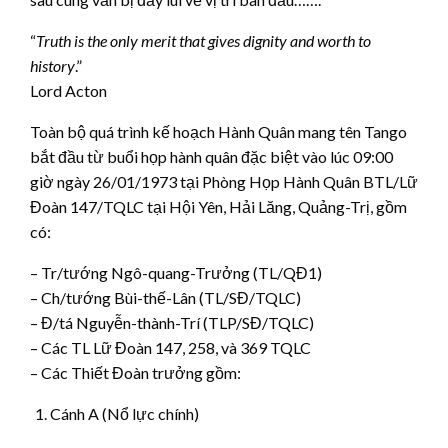
“
Truth is the only merit that gives dignity and worth to
history
.”
Lord Acton
Toàn bộ quá trình kế hoạch Hành Quân mang tên Tango
bắt đầu từ buổi họp hành quân đặc biệt vào lúc 09:00
giờ ngày 26/01/1973 tại Phòng Họp Hành Quân BTL/Lữ
Đoàn 147/TQLC tại Hội Yên, Hải Lăng, Quảng-Trị, gồm
có:
– Tr/tướng Ngô-quang-Trưởng (TL/QĐ1)
– Ch/tướng Bùi-thế-Lân (TL/SĐ/TQLC)
– Đ/tá Nguyễn-thành-Trí (TLP/SĐ/TQLC)
– Các TL Lữ Đoàn 147, 258, và 369 TQLC
– Các Thiết Đoàn trưởng gồm:
Cánh A (Nổ lực chính)