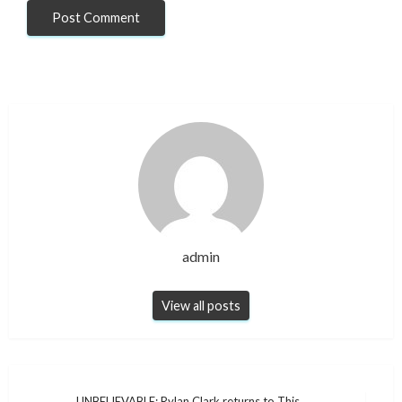
admin
View all posts
UNBELIEVABLE: Rylan Clark returns to This