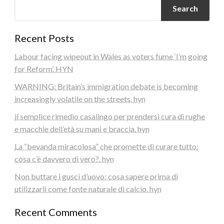
Search
Recent Posts
Labour facing wipeout in Wales as voters fume ‘I’m going
for Reform’. HYN
WARNING: Britain’s immigration debate is becoming
increasingly volatile on the streets. hyn
il semplice rimedio casalingo per prendersi cura di rughe
e macchie dell’età su mani e braccia. hyn
La “bevanda miracolosa” che promette di curare tutto:
cosa c’è davvero di vero?. hyn
Non buttare i gusci d’uovo: cosa sapere prima di
utilizzarli come fonte naturale di calcio. hyn
Recent Comments