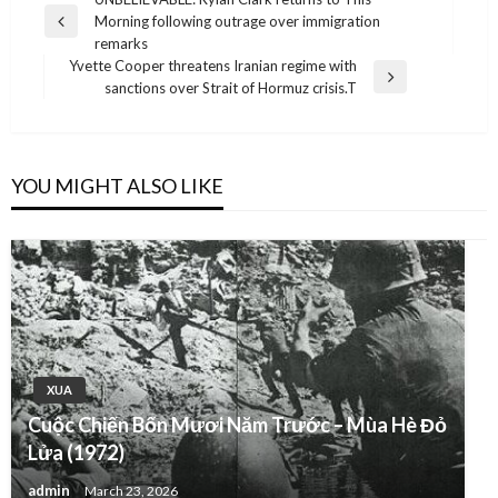
Post
Morning following outrage over immigration
navigation
Previous
remarks
Post
Yvette Cooper threatens Iranian regime with
Next
sanctions over Strait of Hormuz crisis.T
Post
YOU MIGHT ALSO LIKE
XUA
Cuộc Chiến Bốn Mươi Năm Trước – Mùa Hè Đỏ
Lửa (1972)
admin
March 23, 2026