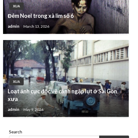
XUA
Đêm Noel trong xà lim số 6
admin
March 13, 2026
XUA
Loạt ảnh cực độc về cảnh ngập lụt ở Sài Gòn
xưa
admin
May 9, 2026
Search