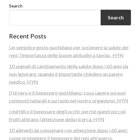
Search
Search
Recent Posts
Un semplice gesto quotidiano per sostenere la salute dei
reni: l’importanza delle buone abitudini a tavola . HYN
10 segnali di cambiamento della salute dopo i 60 anni da
non ignorare: quando è importante chiedere un parere
medico. HYN
Il tè nero e il benessere quotidiano: cosa sapere sui suoi
composti naturali e sul ruolo nel nostro organismo. HYN
I mirtilli e il benessere degli occhi: perché questi piccoli
frutti attirano l’attenzione della ricerca. HYN
10 alimenti da consumare con attenzione dopo i 60 anni:
come proteggere il benessere dei reni attraverso