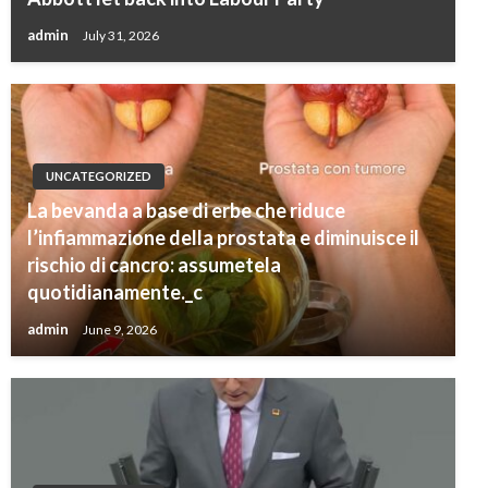
admin
July 31, 2026
UNCATEGORIZED
La bevanda a base di erbe che riduce
l’infiammazione della prostata e diminuisce il
rischio di cancro: assumetela
quotidianamente._c
admin
June 9, 2026