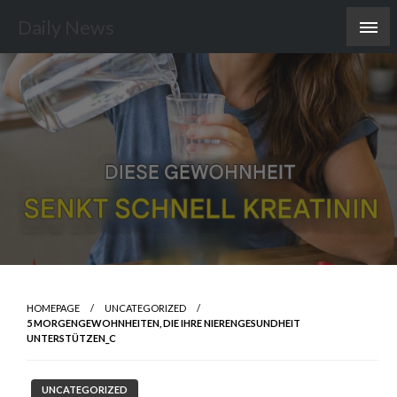
Skip
Daily News
to
content
HOMEPAGE
UNCATEGORIZED
5 MORGENGEWOHNHEITEN, DIE IHRE NIERENGESUNDHEIT
UNTERSTÜTZEN_C
UNCATEGORIZED