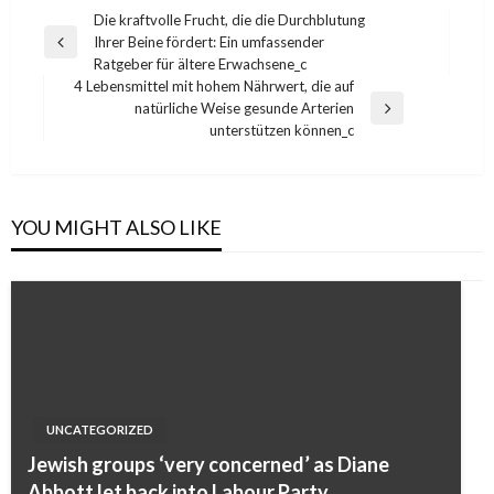
Post
Die kraftvolle Frucht, die die Durchblutung
Ihrer Beine fördert: Ein umfassender
navigation
Previous
Ratgeber für ältere Erwachsene_c
Post
4 Lebensmittel mit hohem Nährwert, die auf
natürliche Weise gesunde Arterien
Next
unterstützen können_c
Post
YOU MIGHT ALSO LIKE
UNCATEGORIZED
Jewish groups ‘very concerned’ as Diane
Abbott let back into Labour Party