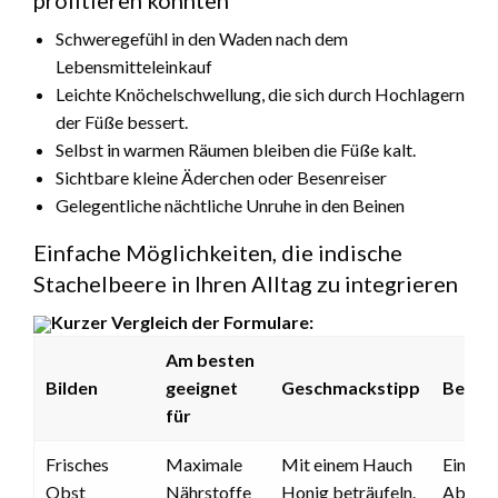
profitieren könnten
Schweregefühl in den Waden nach dem
Lebensmitteleinkauf
Leichte Knöchelschwellung, die sich durch Hochlagern
der Füße bessert.
Selbst in warmen Räumen bleiben die Füße kalt.
Sichtbare kleine Äderchen oder Besenreiser
Gelegentliche nächtliche Unruhe in den Beinen
Einfache Möglichkeiten, die indische
Stachelbeere in Ihren Alltag zu integrieren
Kurzer Vergleich der Formulare:
Am besten
Bilden
geeignet
Geschmackstipp
Bequem
für
Frisches
Maximale
Mit einem Hauch
Einfac
Obst
Nährstoffe
Honig beträufeln.
Abend