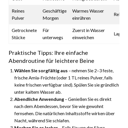
Reines
Geschäftige
Warmes Wasser
Reisefr
Pulver
Morgen
einrühren
Getrocknete
Für
Zuerst in Wasser
Lagerst
Stücke
unterwegs
einweichen
Praktische Tipps: Ihre einfache
Abendroutine für leichtere Beine
Wählen Sie sorgfältig aus
– nehmen Sie 2–3 feste,
frische Amla-Früchte (oder 1 TL reines Pulver, falls
keine frischen verfügbar sind). Spülen Sie sie gründlich
unter kaltem Wasser ab.
Abendliche Anwendung
– Genießen Sie es direkt
nach dem Abendessen, bevor Sie wie gewohnt
fernsehen. Die natürlichen Inhaltsstoffe wirken über
Nacht, während Sie schlafen.
Machen Sie es lecker
– Falls Sie von der Säure