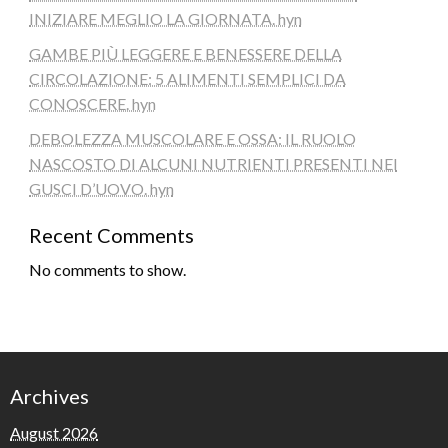
INIZIARE MEGLIO LA GIORNATA. hyn
GAMBE PIÙ LEGGERE E BENESSERE DELLA
CIRCOLAZIONE: 5 ALIMENTI SEMPLICI DA
CONOSCERE. hyn
DEBOLEZZA MUSCOLARE E OSSA: IL RUOLO
NASCOSTO DI ALCUNI NUTRIENTI PRESENTI NEI
GUSCI D’UOVO. hyn
Recent Comments
No comments to show.
Archives
August 2026