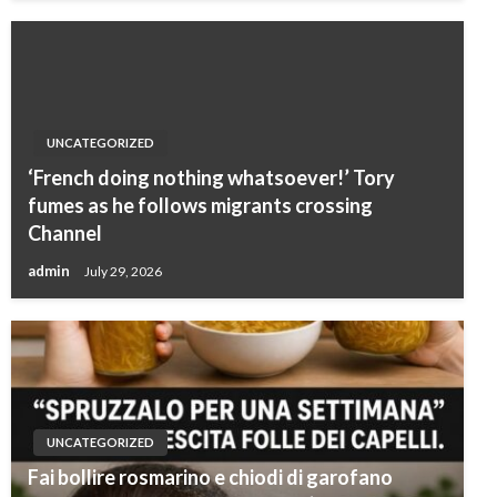
UNCATEGORIZED
‘French doing nothing whatsoever!’ Tory
fumes as he follows migrants crossing
Channel
admin
July 29, 2026
UNCATEGORIZED
Fai bollire rosmarino e chiodi di garofano