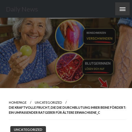
Skip
Daily News
to
content
HOMEPAGE
UNCATEGORIZED
DIE KRAFTVOLLE FRUCHT, DIE DIE DURCHBLUTUNG IHRER BEINE FÖRDERT:
EIN UMFASSENDER RATGEBER FÜR ÄLTERE ERWACHSENE_C
UNCATEGORIZED