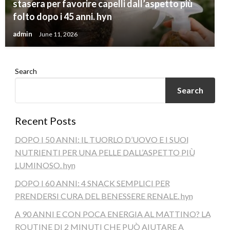
stasera per favorire capelli dall’aspetto più
folto dopo i 45 anni. hyn
admin
June 11, 2026
Search
Search
Recent Posts
DOPO I 50 ANNI: IL TUORLO D’UOVO E I SUOI
NUTRIENTI PER UNA PELLE DALL’ASPETTO PIÙ
LUMINOSO. hyn
DOPO I 60 ANNI: 4 SNACK SEMPLICI PER
PRENDERSI CURA DEL BENESSERE RENALE. hyn
A 90 ANNI E CON POCA ENERGIA AL MATTINO? LA
ROUTINE DI 2 MINUTI CHE PUÒ AIUTARE A