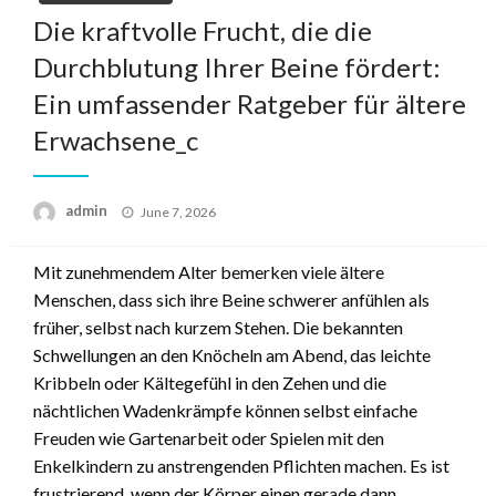
Die kraftvolle Frucht, die die
Durchblutung Ihrer Beine fördert:
Ein umfassender Ratgeber für ältere
Erwachsene_c
Posted
admin
June 7, 2026
on
Mit zunehmendem Alter bemerken viele ältere
Menschen, dass sich ihre Beine schwerer anfühlen als
früher, selbst nach kurzem Stehen. Die bekannten
Schwellungen an den Knöcheln am Abend, das leichte
Kribbeln oder Kältegefühl in den Zehen und die
nächtlichen Wadenkrämpfe können selbst einfache
Freuden wie Gartenarbeit oder Spielen mit den
Enkelkindern zu anstrengenden Pflichten machen. Es ist
frustrierend, wenn der Körper einen gerade dann