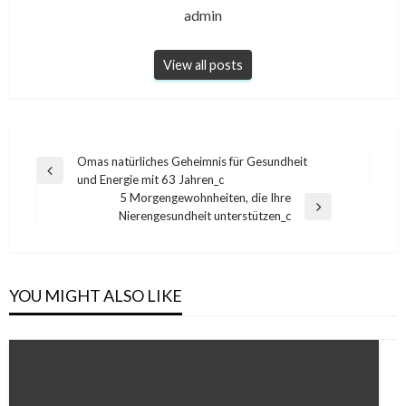
admin
View all posts
Post
Omas natürliches Geheimnis für Gesundheit
Previous
und Energie mit 63 Jahren_c
navigation
Post
5 Morgengewohnheiten, die Ihre
Next
Nierengesundheit unterstützen_c
Post
YOU MIGHT ALSO LIKE